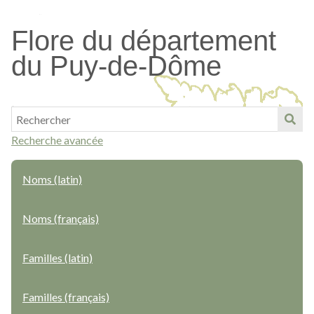
Passer
au
Flore du département
contenu
du Puy-de-Dôme
principal
Recherche avancée
Noms (latin)
Noms (français)
Familles (latin)
Familles (français)