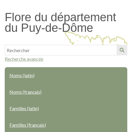
Passer
au
Flore du département
contenu
du Puy-de-Dôme
principal
Recherche avancée
Noms (latin)
Noms (français)
Familles (latin)
Familles (français)