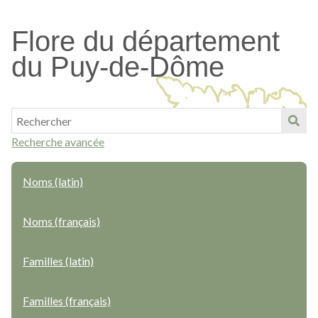
Passer
au
Flore du département
contenu
du Puy-de-Dôme
principal
Recherche avancée
Noms (latin)
Noms (français)
Familles (latin)
Familles (français)