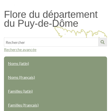
Passer
au
Flore du département
contenu
du Puy-de-Dôme
principal
Recherche avancée
Noms (latin)
Noms (français)
Familles (latin)
Familles (français)