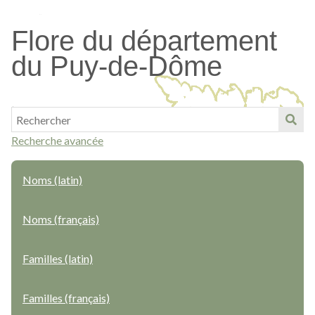
Passer
au
Flore du département
contenu
du Puy-de-Dôme
principal
Recherche avancée
Noms (latin)
Noms (français)
Familles (latin)
Familles (français)