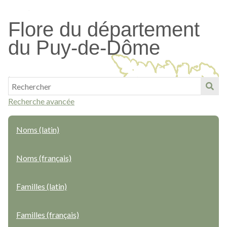
Passer
au
Flore du département
contenu
du Puy-de-Dôme
principal
Recherche avancée
Noms (latin)
Noms (français)
Familles (latin)
Familles (français)