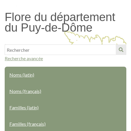
Passer
au
Flore du département
contenu
du Puy-de-Dôme
principal
Recherche avancée
Noms (latin)
Noms (français)
Familles (latin)
Familles (français)