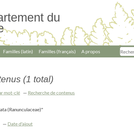
artement du
e
Familles (latin)
Familles (français)
A propos
enus (1 total)
ar mot-clé
Recherche de contenus
cata (Ranunculaceae)"
Date d'ajout