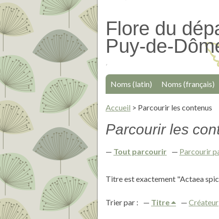
Passer
au
Flore du dép
contenu
Puy-de-Dôm
principal
Noms (latin)
Noms (français)
Accueil
>
Parcourir les contenus
Parcourir les cont
Tout parcourir
Parcourir p
Titre est exactement "Actaea spi
Trier par :
Titre
Créateur