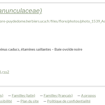
Ranunculaceae)
ténus caducs, étamines saillantes – Baie ovoïde noire
l
,
rss2
s)
Familles (latin)
Familles (français)
A propos
sibilité
Plan du site
Politique de confidentialité