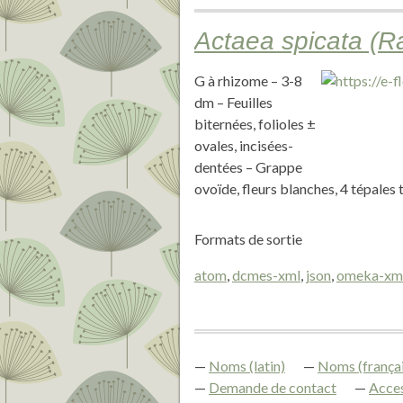
Actaea spicata (
G à rhizome – 3-8
dm – Feuilles
biternées, folioles ±
ovales, incisées-
dentées – Grappe
ovoïde, fleurs blanches, 4 tépales 
Formats de sortie
atom
,
dcmes-xml
,
json
,
omeka-xm
Noms (latin)
Noms (françai
Demande de contact
Acces