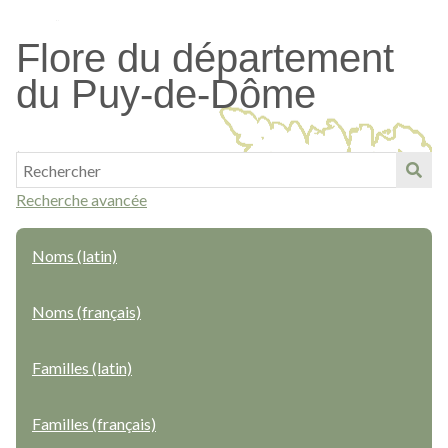
Passer
au
Flore du département
contenu
du Puy-de-Dôme
principal
Recherche avancée
Noms (latin)
Noms (français)
Familles (latin)
Familles (français)