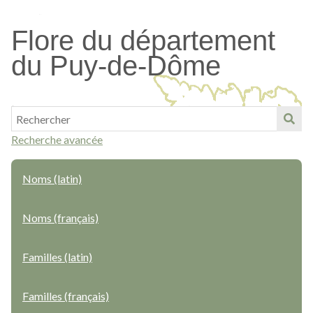
Passer
au
Flore du département
contenu
du Puy-de-Dôme
principal
Recherche avancée
Noms (latin)
Noms (français)
Familles (latin)
Familles (français)