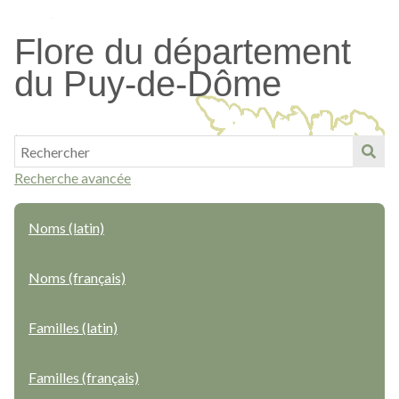
Passer
au
Flore du département
contenu
du Puy-de-Dôme
principal
Recherche avancée
Noms (latin)
Noms (français)
Familles (latin)
Familles (français)