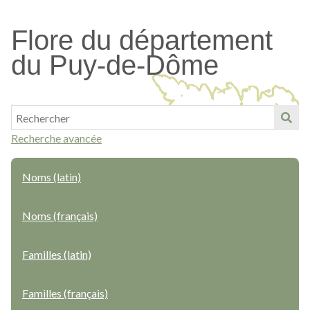
Passer
au
Flore du département
contenu
du Puy-de-Dôme
principal
Recherche avancée
Noms (latin)
Noms (français)
Familles (latin)
Familles (français)