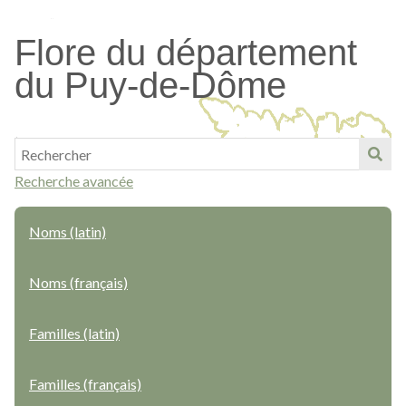
Passer
au
Flore du département
contenu
du Puy-de-Dôme
principal
Recherche avancée
Noms (latin)
Noms (français)
Familles (latin)
Familles (français)