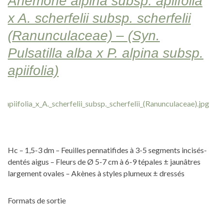
Anemone alpina subsp. apiifolia
x A. scherfelii subsp. scherfelii
(Ranunculaceae) – (Syn.
Pulsatilla alba x P. alpina subsp.
apiifolia)
Hc – 1,5-3 dm – Feuilles pennatifides à 3-5 segments incisés-
dentés aigus – Fleurs de Ø 5-7 cm à 6-9 tépales ± jaunâtres
largement ovales – Akènes à styles plumeux ± dressés
Formats de sortie