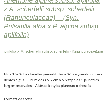
Anemone alpina subsp. apiifolia
x A. scherfelii subsp. scherfelii
(Ranunculaceae) – (Syn.
Pulsatilla alba x P. alpina subsp.
apiifolia)
Hc – 1,5-3 dm – Feuilles pennatifides à 3-5 segments incisés-
dentés aigus – Fleurs de Ø 5-7 cm à 6-9 tépales ± jaunâtres
largement ovales – Akènes à styles plumeux ± dressés
Formats de sortie