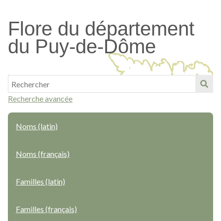
Passer
au
Flore du département
contenu
du Puy-de-Dôme
principal
Recherche avancée
Noms (latin)
Noms (français)
Familles (latin)
Familles (français)