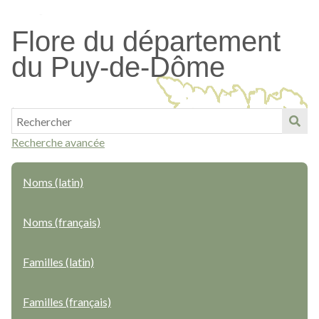
Passer
au
Flore du département
contenu
du Puy-de-Dôme
principal
Recherche avancée
Noms (latin)
Noms (français)
Familles (latin)
Familles (français)