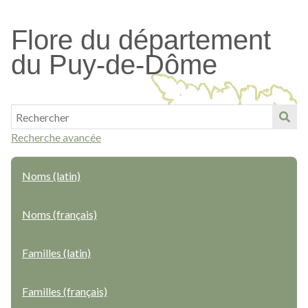
Passer
au
Flore du département
contenu
du Puy-de-Dôme
principal
Recherche avancée
Noms (latin)
Noms (français)
Familles (latin)
Familles (français)