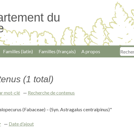
artement du
e
Familles (latin)
Familles (français)
A propos
enus (1 total)
ar mot-clé
Recherche de contenus
alopecurus (Fabaceae) – (Syn. Astragalus centralpinus)"
Date d'ajout