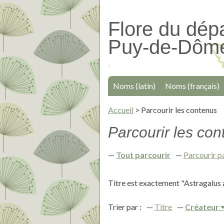
Passer
au
Flore du dép
contenu
Puy-de-Dôm
principal
Noms (latin)
Noms (français)
Accueil
>
Parcourir les contenus
Parcourir les cont
Tout parcourir
Parcourir p
Titre est exactement "Astragalus 
Trier par :
Titre
Créateur