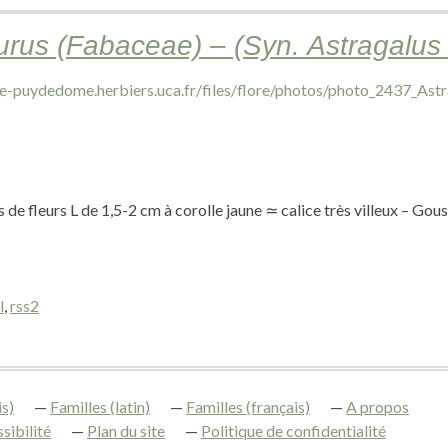
urus (Fabaceae) – (Syn. Astragalus 
 de fleurs L de 1,5-2 cm à corolle jaune ≃ calice très villeux – Gou
l
,
rss2
s)
Familles (latin)
Familles (français)
A propos
sibilité
Plan du site
Politique de confidentialité