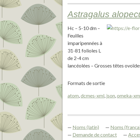
Astragalus alopec
Hc – 5-10 dm –
Feuilles
imparipennées à
31-81 folioles L
de 2-4 cm
lancéolées – Grosses têtes ovoïdes
Formats de sortie
atom
,
dcmes-xml
,
json
,
omeka-xm
Noms (latin)
Noms (françai
Demande de contact
Acces