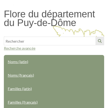
Passer
au
Flore du département
contenu
du Puy-de-Dôme
principal
Recherche avancée
Noms (latin)
Noms (français)
Familles (latin)
Familles (français)