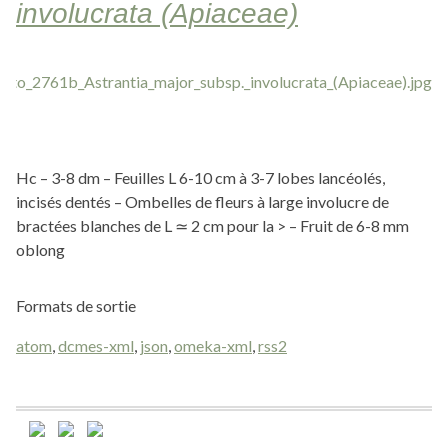
involucrata (Apiaceae)
Hc – 3-8 dm – Feuilles L 6-10 cm à 3-7 lobes lancéolés,
incisés dentés – Ombelles de fleurs à large involucre de
bractées blanches de L ≃ 2 cm pour la > – Fruit de 6-8 mm
oblong
Formats de sortie
atom
,
dcmes-xml
,
json
,
omeka-xml
,
rss2