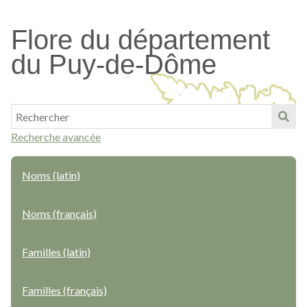
Passer
au
Flore du département
contenu
du Puy-de-Dôme
principal
Recherche avancée
Noms (latin)
Noms (français)
Familles (latin)
Familles (français)