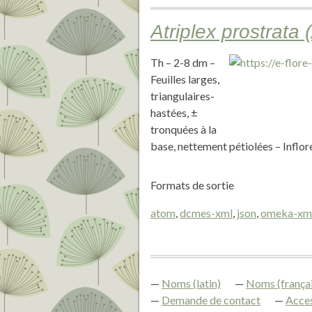
Atriplex prostrata
Th – 2-8 dm –
Feuilles larges,
triangulaires-
hastées, ±
tronquées à la
base, nettement pétiolées – Inflore
Formats de sortie
atom
,
dcmes-xml
,
json
,
omeka-xm
Noms (latin)
Noms (françai
Demande de contact
Acces