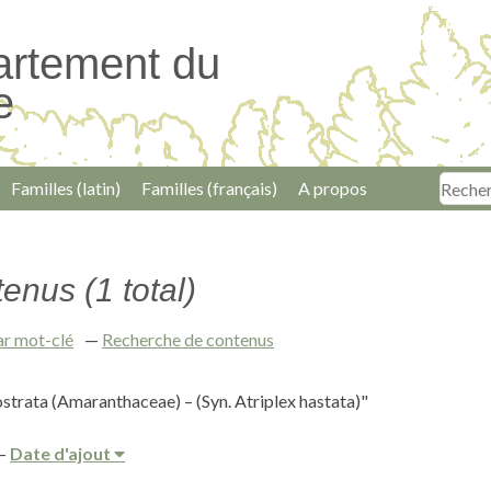
artement du
e
Familles (latin)
Familles (français)
A propos
enus (1 total)
ar mot-clé
Recherche de contenus
ostrata (Amaranthaceae) – (Syn. Atriplex hastata)"
Date d'ajout