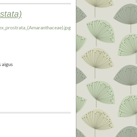
stata)
s aigus