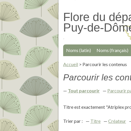
Passer
au
Flore du dép
contenu
Puy-de-Dôm
principal
Noms (latin)
Noms (français)
Accueil
>
Parcourir les contenus
Parcourir les cont
Tout parcourir
Parcourir p
Titre est exactement "Atriplex pr
Trier par :
Titre
Créateur