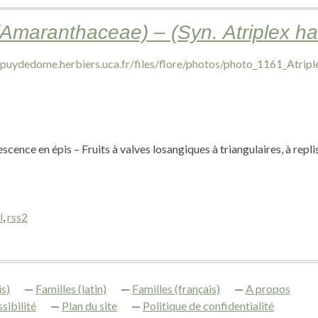
 (Amaranthaceae) – (Syn. Atriplex ha
scence en épis – Fruits à valves losangiques à triangulaires, à repli
l
,
rss2
s)
Familles (latin)
Familles (français)
A propos
sibilité
Plan du site
Politique de confidentialité