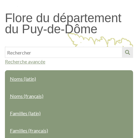
Passer
au
Flore du département
contenu
du Puy-de-Dôme
principal
Recherche avancée
Noms (latin)
Noms (français)
Familles (latin)
Familles (français)