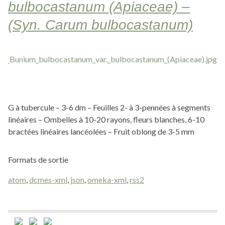
bulbocastanum (Apiaceae) –
(Syn. Carum bulbocastanum)
G à tubercule – 3-6 dm – Feuilles 2- à 3-pennées à segments
linéaires – Ombelles à 10-20 rayons, fleurs blanches, 6-10
bractées linéaires lancéolées – Fruit oblong de 3-5 mm
Formats de sortie
atom
,
dcmes-xml
,
json
,
omeka-xml
,
rss2