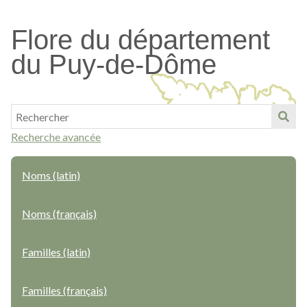
Passer
au
Flore du département
contenu
du Puy-de-Dôme
principal
Recherche avancée
Noms (latin)
Noms (français)
Familles (latin)
Familles (français)