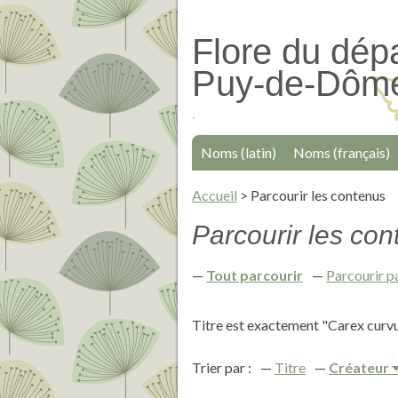
Passer
au
Flore du dép
contenu
Puy-de-Dôm
principal
Noms (latin)
Noms (français)
Accueil
>
Parcourir les contenus
Parcourir les cont
Tout parcourir
Parcourir p
Titre est exactement "Carex curvu
Trier par :
Titre
Créateur