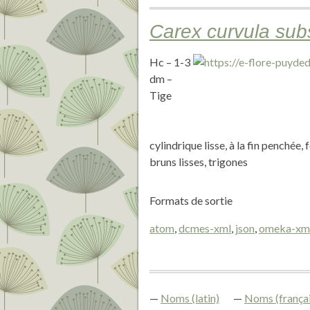
Carex curvula sub
Hc – 1-3
dm –
Tige
cylindrique lisse, à la fin penchée
bruns lisses, trigones
Formats de sortie
atom
,
dcmes-xml
,
json
,
omeka-xm
Noms (latin)
Noms (françai