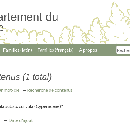
artement du
e
Familles (latin)
Familles (français)
A propos
enus (1 total)
ar mot-clé
Recherche de contenus
la subsp. curvula (Cyperaceae)"
Date d'ajout