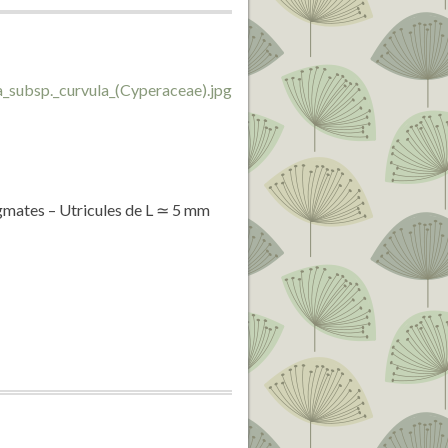
tigmates – Utricules de L ≃ 5 mm