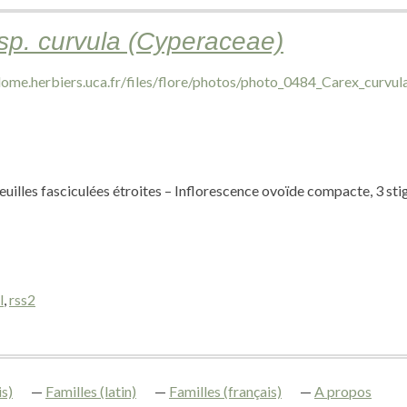
sp. curvula (Cyperaceae)
, feuilles fasciculées étroites – Inflorescence ovoïde compacte, 3 s
l
,
rss2
s)
Familles (latin)
Familles (français)
A propos