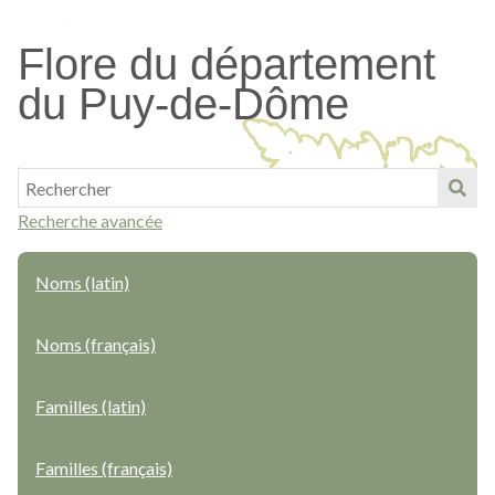
Passer
au
Flore du département
contenu
du Puy-de-Dôme
principal
Recherche avancée
Noms (latin)
Noms (français)
Familles (latin)
Familles (français)