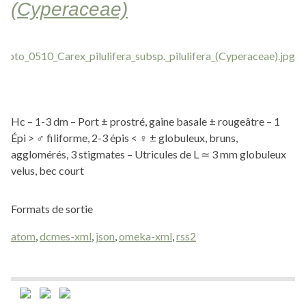
(Cyperaceae)
Hc – 1-3 dm – Port ± prostré, gaine basale ± rougeâtre – 1
Épi > ♂ filiforme, 2-3 épis < ♀ ± globuleux, bruns,
agglomérés, 3 stigmates – Utricules de L ≃ 3 mm globuleux
velus, bec court
Formats de sortie
atom
,
dcmes-xml
,
json
,
omeka-xml
,
rss2