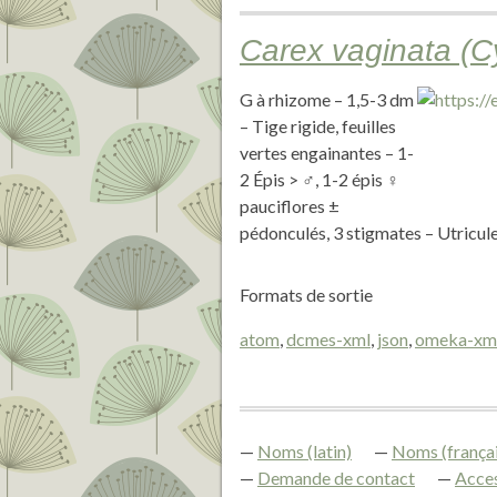
Carex vaginata (
G à rhizome – 1,5-3 dm
– Tige rigide, feuilles
vertes engainantes – 1-
2 Épis > ♂, 1-2 épis ♀
pauciflores ±
pédonculés, 3 stigmates – Utricule
Formats de sortie
atom
,
dcmes-xml
,
json
,
omeka-xm
Noms (latin)
Noms (françai
Demande de contact
Acces