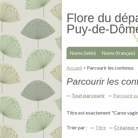
Passer
au
Flore du dép
contenu
Puy-de-Dôm
principal
Noms (latin)
Noms (français)
Accueil
>
Parcourir les contenus
Parcourir les cont
Tout parcourir
Parcourir p
Titre est exactement "Carex vagi
Trier par :
Titre
Créateur