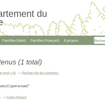
artement du
e
Familles (latin)
Familles (français)
A propos
enus (1 total)
ar mot-clé
Recherche de contenus
nata (Cyperaceae)"
Date d'ajout