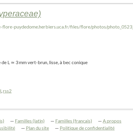
Cyperaceae)
 de L ≃ 3 mm vert-brun, lisse, à bec conique
l
,
rss2
s)
Familles (latin)
Familles (français)
A propos
sibilité
Plan du site
Politique de confidentialité