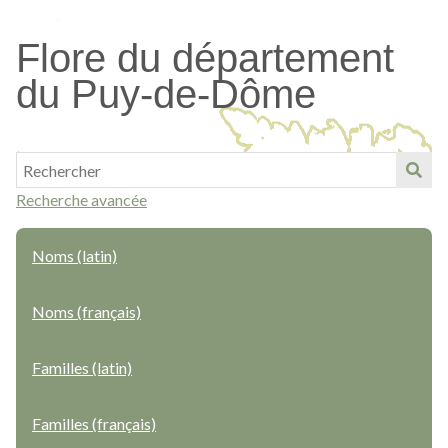
Passer
au
Flore du département
contenu
du Puy-de-Dôme
principal
Recherche avancée
Noms (latin)
Noms (français)
Familles (latin)
Familles (français)