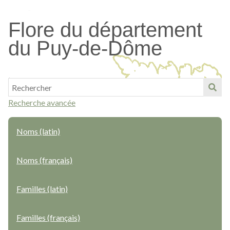
Passer
au
Flore du département
contenu
du Puy-de-Dôme
principal
Recherche avancée
Noms (latin)
Noms (français)
Familles (latin)
Familles (français)