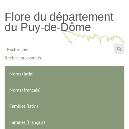
Passer
au
Flore du département
contenu
du Puy-de-Dôme
principal
Recherche avancée
Noms (latin)
Noms (français)
Familles (latin)
Familles (français)