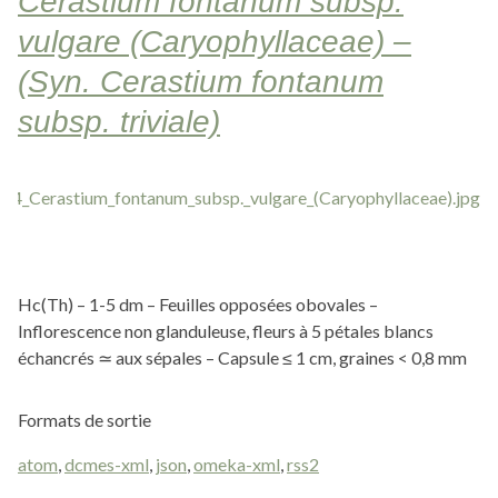
Cerastium fontanum subsp.
vulgare (Caryophyllaceae) –
(Syn. Cerastium fontanum
subsp. triviale)
Hc(Th) – 1-5 dm – Feuilles opposées obovales –
Inflorescence non glanduleuse, fleurs à 5 pétales blancs
échancrés ≃ aux sépales – Capsule ≤ 1 cm, graines < 0,8 mm
Formats de sortie
atom
,
dcmes-xml
,
json
,
omeka-xml
,
rss2