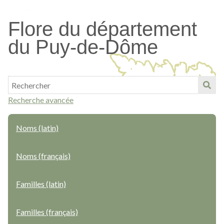
Passer
au
Flore du département
contenu
du Puy-de-Dôme
principal
Recherche avancée
Noms (latin)
Noms (français)
Familles (latin)
Familles (français)