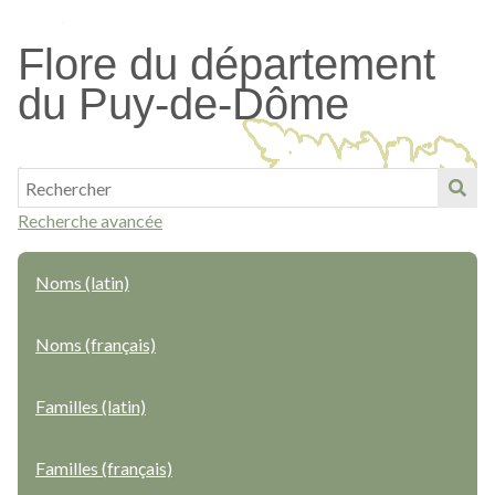
Passer
au
Flore du département
contenu
du Puy-de-Dôme
principal
Recherche avancée
Noms (latin)
Noms (français)
Familles (latin)
Familles (français)