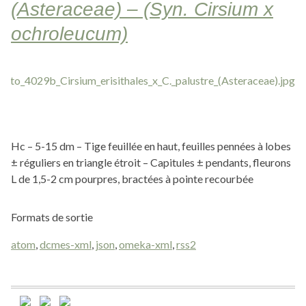
(Asteraceae) – (Syn. Cirsium x
ochroleucum)
Hc – 5-15 dm – Tige feuillée en haut, feuilles pennées à lobes
± réguliers en triangle étroit – Capitules ± pendants, fleurons
L de 1,5-2 cm pourpres, bractées à pointe recourbée
Formats de sortie
atom
,
dcmes-xml
,
json
,
omeka-xml
,
rss2