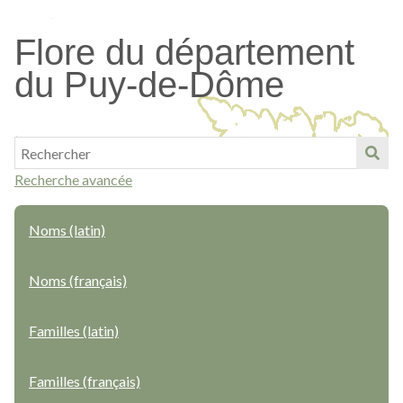
Passer
au
Flore du département
contenu
du Puy-de-Dôme
principal
Recherche avancée
Noms (latin)
Noms (français)
Familles (latin)
Familles (français)