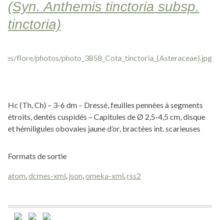
(Syn. Anthemis tinctoria subsp.
tinctoria)
Hc (Th, Ch) – 3-6 dm – Dressé, feuilles pennées à segments
étroits, dentés cuspidés – Capitules de Ø 2,5-4,5 cm, disque
et hémiligules obovales jaune d’or, bractées int. scarieuses
Formats de sortie
atom
,
dcmes-xml
,
json
,
omeka-xml
,
rss2