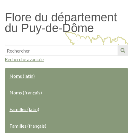
Passer
au
Flore du département
contenu
du Puy-de-Dôme
principal
Recherche avancée
Noms (latin)
Noms (français)
Familles (latin)
Familles (français)