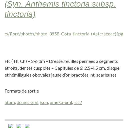
(Syn. Anthemis tinctoria subsp.
tinctoria)
Hc (Th, Ch) – 3-6 dm – Dressé, feuilles pennées à segments
étroits, dentés cuspidés – Capitules de Ø 2,5-4,5 cm, disque
et hémiligules obovales jaune d’or, bractées int. scarieuses
Formats de sortie
atom
,
dcmes-xml
,
json
,
omeka-xml
,
rss2