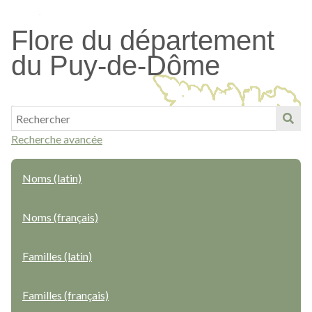
Passer
au
Flore du département
contenu
du Puy-de-Dôme
principal
Recherche avancée
Noms (latin)
Noms (français)
Familles (latin)
Familles (français)