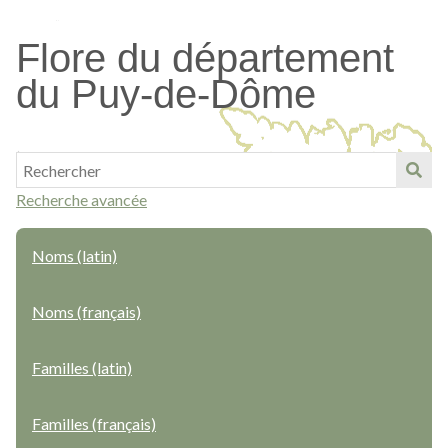
Passer
au
Flore du département
contenu
du Puy-de-Dôme
principal
Recherche avancée
Noms (latin)
Noms (français)
Familles (latin)
Familles (français)