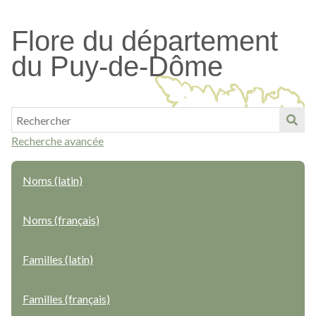
Passer
au
Flore du département
contenu
du Puy-de-Dôme
principal
Recherche avancée
Noms (latin)
Noms (français)
Familles (latin)
Familles (français)