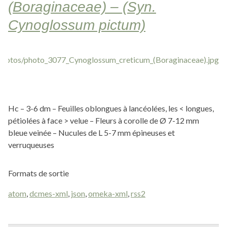
(Boraginaceae) – (Syn.
Cynoglossum pictum)
Hc – 3-6 dm – Feuilles oblongues à lancéolées, les < longues,
pétiolées à face > velue – Fleurs à corolle de Ø 7-12 mm
bleue veinée – Nucules de L 5-7 mm épineuses et
verruqueuses
Formats de sortie
atom
,
dcmes-xml
,
json
,
omeka-xml
,
rss2