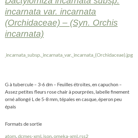
Dactylorhiza incarnata subsp.
incarnata var. incarnata
(Orchidaceae) – (Syn. Orchis
incarnata)
G à tubercule – 3-6 dm – Feuilles étroites, en capuchon –
Assez petites fleurs rose chair à pourprées, labelle finement
orné allongé L de 5-8 mm, tépales en casque, éperon peu
épais
Formats de sortie
atom
,
dcmes-xml
,
json
,
omeka-xml
,
rss2