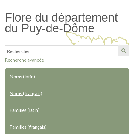
Passer
au
Flore du département
contenu
du Puy-de-Dôme
principal
Recherche avancée
Noms (latin)
Noms (français)
Familles (latin)
Familles (français)