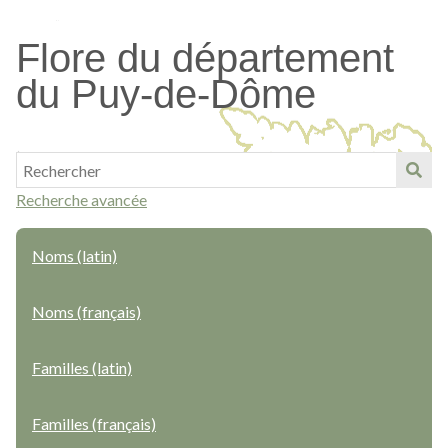
Passer
au
Flore du département
contenu
du Puy-de-Dôme
principal
Recherche avancée
Noms (latin)
Noms (français)
Familles (latin)
Familles (français)