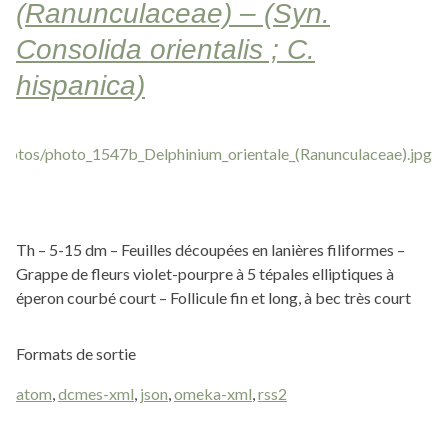
(Ranunculaceae) – (Syn.
Consolida orientalis ; C.
hispanica)
Th – 5-15 dm – Feuilles découpées en lanières filiformes –
Grappe de fleurs violet-pourpre à 5 tépales elliptiques à
éperon courbé court – Follicule fin et long, à bec très court
Formats de sortie
atom
,
dcmes-xml
,
json
,
omeka-xml
,
rss2