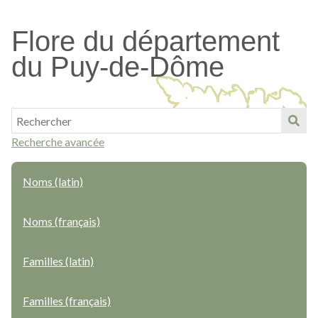
Passer
au
Flore du département
contenu
du Puy-de-Dôme
principal
Recherche avancée
Noms (latin)
Noms (français)
Familles (latin)
Familles (français)