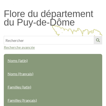
Passer
au
Flore du département
contenu
du Puy-de-Dôme
principal
Recherche avancée
Noms (latin)
Noms (français)
Familles (latin)
Familles (français)