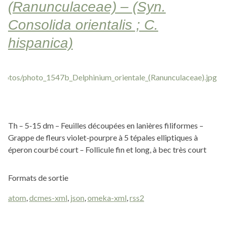
(Ranunculaceae) – (Syn.
Consolida orientalis ; C.
hispanica)
Th – 5-15 dm – Feuilles découpées en lanières filiformes –
Grappe de fleurs violet-pourpre à 5 tépales elliptiques à
éperon courbé court – Follicule fin et long, à bec très court
Formats de sortie
atom
,
dcmes-xml
,
json
,
omeka-xml
,
rss2