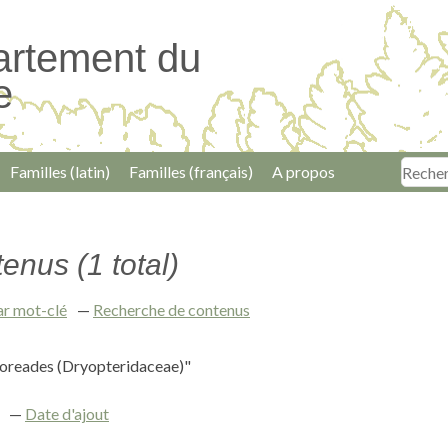
artement du
e
Familles (latin)
Familles (français)
A propos
enus (1 total)
ar mot-clé
Recherche de contenus
 oreades (Dryopteridaceae)"
Date d'ajout