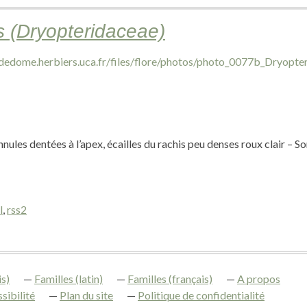
s (Dryopteridaceae)
innules dentées à l’apex, écailles du rachis peu denses roux clair – S
l
,
rss2
s)
Familles (latin)
Familles (français)
A propos
sibilité
Plan du site
Politique de confidentialité