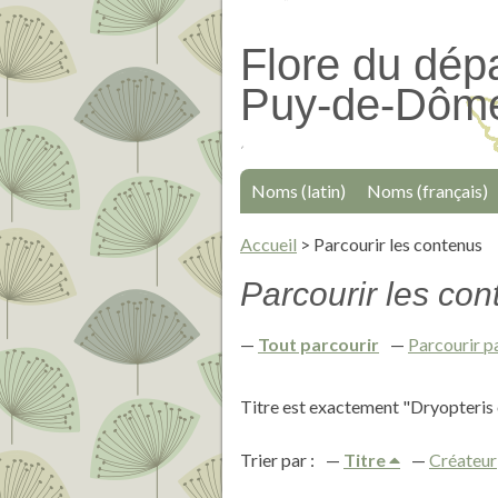
Passer
au
Flore du dép
contenu
Puy-de-Dôm
principal
Noms (latin)
Noms (français)
Accueil
>
Parcourir les contenus
Parcourir les cont
Tout parcourir
Parcourir p
Titre est exactement "Dryopteris
Trier par :
Titre
Créateur