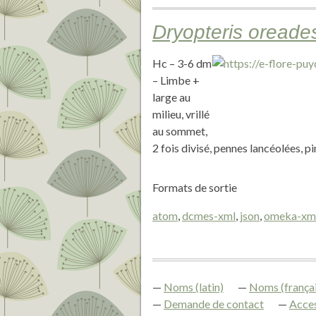
Dryopteris oreade
Hc – 3-6 dm
– Limbe +
large au
milieu, vrillé
au sommet,
2 fois divisé, pennes lancéolées, p
Formats de sortie
atom
,
dcmes-xml
,
json
,
omeka-xm
Noms (latin)
Noms (françai
Demande de contact
Acces