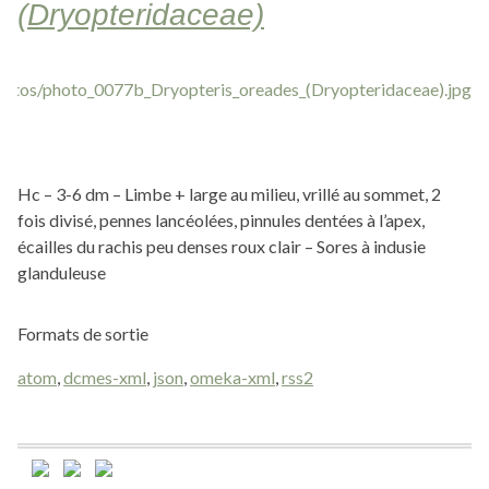
(Dryopteridaceae)
Hc – 3-6 dm – Limbe + large au milieu, vrillé au sommet, 2
fois divisé, pennes lancéolées, pinnules dentées à l’apex,
écailles du rachis peu denses roux clair – Sores à indusie
glanduleuse
Formats de sortie
atom
,
dcmes-xml
,
json
,
omeka-xml
,
rss2