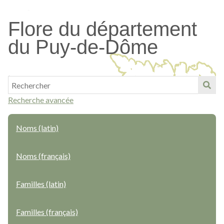
Passer
au
Flore du département
contenu
du Puy-de-Dôme
principal
Recherche avancée
Noms (latin)
Noms (français)
Familles (latin)
Familles (français)