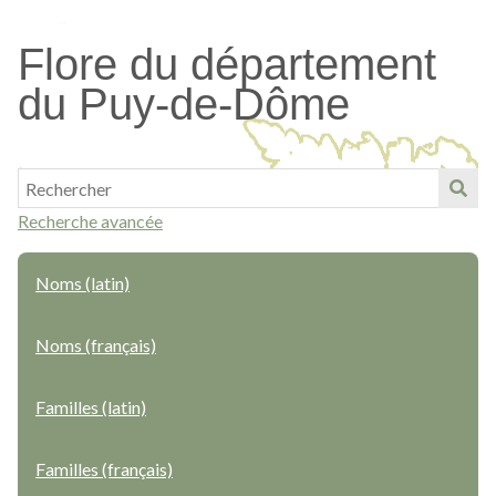
Passer
au
Flore du département
contenu
du Puy-de-Dôme
principal
Recherche avancée
Noms (latin)
Noms (français)
Familles (latin)
Familles (français)