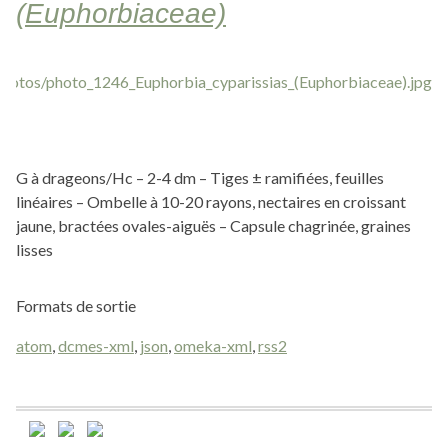
(Euphorbiaceae)
G à drageons/Hc – 2-4 dm – Tiges ± ramifiées, feuilles
linéaires – Ombelle à 10-20 rayons, nectaires en croissant
jaune, bractées ovales-aiguës – Capsule chagrinée, graines
lisses
Formats de sortie
atom
,
dcmes-xml
,
json
,
omeka-xml
,
rss2