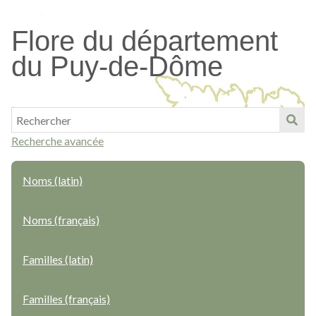
Passer
au
Flore du département
contenu
du Puy-de-Dôme
principal
Recherche avancée
Noms (latin)
Noms (français)
Familles (latin)
Familles (français)