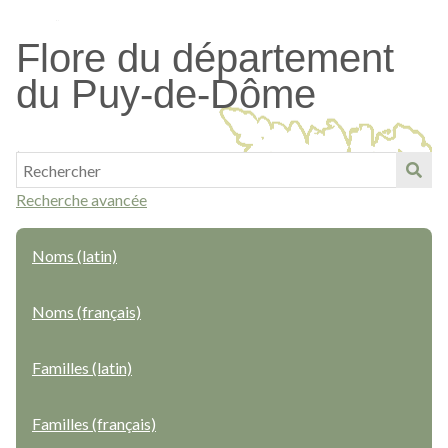
Passer
au
Flore du département
contenu
du Puy-de-Dôme
principal
Recherche avancée
Noms (latin)
Noms (français)
Familles (latin)
Familles (français)