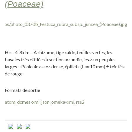
(Poaceae)
Hc – 4-8 dm – À rhizome, tige raide, feuilles vertes, les
basales très effilées à section arrondie, les > un peu plus
larges – Panicule assez dense, épillets (L ≃ 10 mm) ± teintés
de rouge
Formats de sortie
atom
,
dcmes-xml
,
json
,
omeka-xml
,
rss2