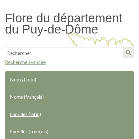
Passer
au
Flore du département
contenu
du Puy-de-Dôme
principal
Recherche avancée
Noms (latin)
Noms (français)
Familles (latin)
Familles (français)