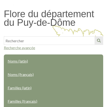
Passer
au
Flore du département
contenu
du Puy-de-Dôme
principal
Recherche avancée
Noms (latin)
Noms (français)
Familles (latin)
Familles (français)