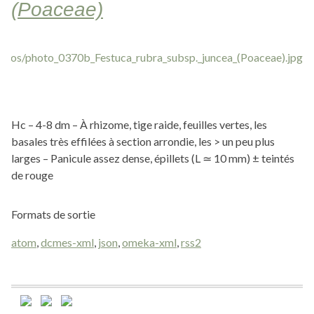
(Poaceae)
Hc – 4-8 dm – À rhizome, tige raide, feuilles vertes, les
basales très effilées à section arrondie, les > un peu plus
larges – Panicule assez dense, épillets (L ≃ 10 mm) ± teintés
de rouge
Formats de sortie
atom
,
dcmes-xml
,
json
,
omeka-xml
,
rss2