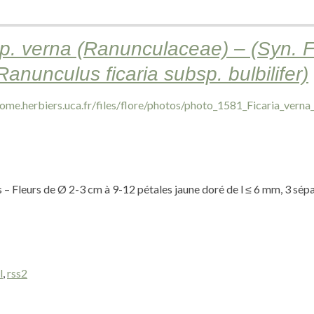
sp. verna (Ranunculaceae) – (Syn. F
Ranunculus ficaria subsp. bulbilifer)
s – Fleurs de Ø 2-3 cm à 9-12 pétales jaune doré de l ≤ 6 mm, 3 sé
l
,
rss2