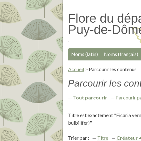
Passer
au
Flore du dép
contenu
Puy-de-Dôm
principal
Noms (latin)
Noms (français)
Accueil
>
Parcourir les contenus
Parcourir les cont
Tout parcourir
Parcourir p
Titre est exactement "Ficaria vern
bulbilifer)"
Trier par :
Titre
Créateur