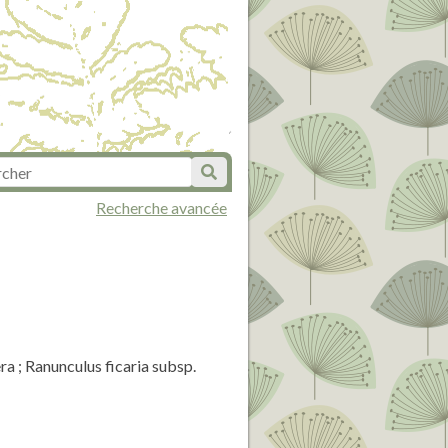
Recherche avancée
ra ; Ranunculus ficaria subsp.