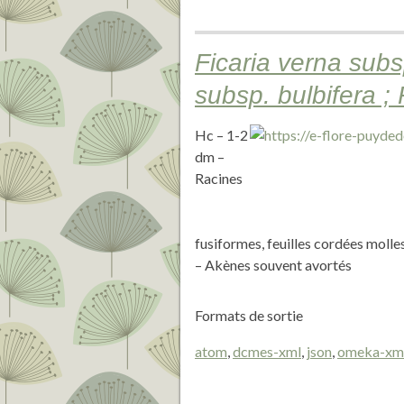
Ficaria verna sub
subsp. bulbifera ; 
Hc – 1-2
dm –
Racines
fusiformes, feuilles cordées molle
– Akènes souvent avortés
Formats de sortie
atom
,
dcmes-xml
,
json
,
omeka-xm