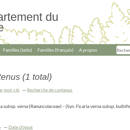
artement du
e
Familles (latin)
Familles (français)
A propos
enus (1 total)
ar mot-clé
Recherche de contenus
a subsp. verna (Ranunculaceae) – (Syn. Ficaria verna subsp. bulbife
Date d'ajout