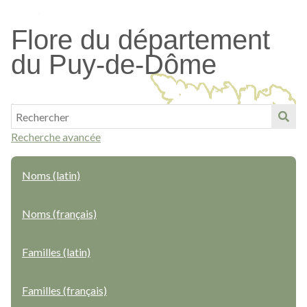
Passer
au
Flore du département
contenu
du Puy-de-Dôme
principal
Recherche avancée
Noms (latin)
Noms (français)
Familles (latin)
Familles (français)