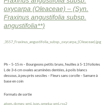
Fraxinus angustifolia subsp.
oxycarpa (Oleaceae) – (Syn.
Fraxinus angustifolia subsp.
angustifolia**)
Ph – 5-15 m – Bourgeons petits bruns, feuilles à 5-13 folioles
L de 3-6 cm ovales acuminées dentées, à poils blancs
dessous, à peu près sessiles – Fleurs sans corolle – Samare à
base en coin
Formats de sortie
atom
,
dcmes-xml
,
json
,
omeka-xml
,
rss2