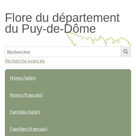
Passer
au
Flore du département
contenu
du Puy-de-Dôme
principal
Recherche avancée
Noms (latin)
Noms (français)
Familles (latin)
Familles (français)