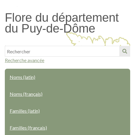
Passer
au
Flore du département
contenu
du Puy-de-Dôme
principal
Recherche avancée
Noms (latin)
Noms (français)
Familles (latin)
Familles (français)