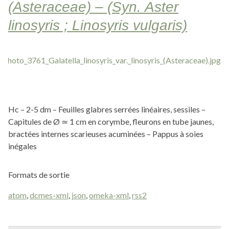
(Asteraceae) – (Syn. Aster
linosyris ; Linosyris vulgaris)
Hc – 2-5 dm – Feuilles glabres serrées linéaires, sessiles –
Capitules de Ø ≃ 1 cm en corymbe, fleurons en tube jaunes,
bractées internes scarieuses acuminées – Pappus à soies
inégales
Formats de sortie
atom
,
dcmes-xml
,
json
,
omeka-xml
,
rss2